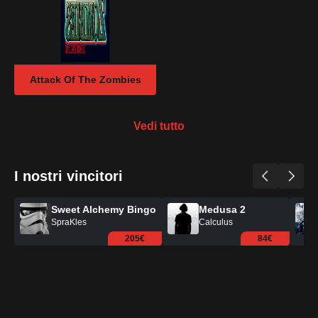
Luchadora Mobile
Vedi tutto
I nostri vincitori
Sweet Alchemy Bingo
Medusa 2
SpraKles
Calculus
205€
84€