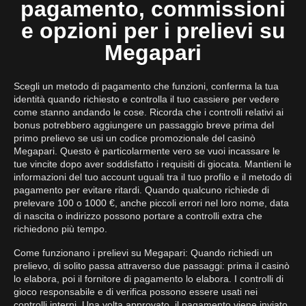
pagamento, commissioni
e opzioni per i prelievi su
Megapari
Scegli un metodo di pagamento che funzioni, conferma la tua
identità quando richiesto e controlla il tuo cassiere per vedere
come stanno andando le cose. Ricorda che i controlli relativi ai
bonus potrebbero aggiungere un passaggio breve prima del
primo prelievo se usi un codice promozionale del casinò
Megapari. Questo è particolarmente vero se vuoi incassare le
tue vincite dopo aver soddisfatto i requisiti di giocata. Mantieni le
informazioni del tuo account uguali tra il tuo profilo e il metodo di
pagamento per evitare ritardi. Quando qualcuno richiede di
prelevare 100 o 1000 €, anche piccoli errori nel loro nome, data
di nascita o indirizzo possono portare a controlli extra che
richiedono più tempo.
Come funzionano i prelievi su Megapari: Quando richiedi un
prelievo, di solito passa attraverso due passaggi: prima il casinò
lo elabora, poi il fornitore di pagamento lo elabora. I controlli di
gioco responsabile e di verifica possono essere usati nei
controlli interni. Una volta approvato, il pagamento viene inviato