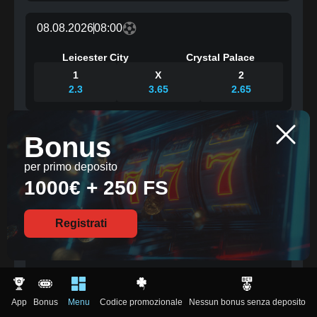
08.08.2026
08:00
Leicester City
Crystal Palace
1
X
2
2.3
3.65
2.65
08.08.2026
20:20
Bonus
Karolina Pliskova
Elise Mertens
per primo deposito
1000€ + 250 FS
1
2
1.85
2
Registrati
08.08.2026
07:50
Columbus Blue Jackets
Buffalo Sabres
1
X
2
App
Bonus
Menu
Codice promozionale
Nessun bonus senza deposito
2.05
3.9
2.85