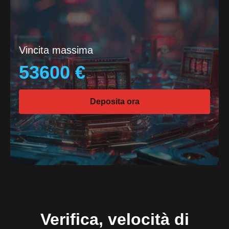
Vincita massima
53600 €
Deposita ora
Verifica, velocità di