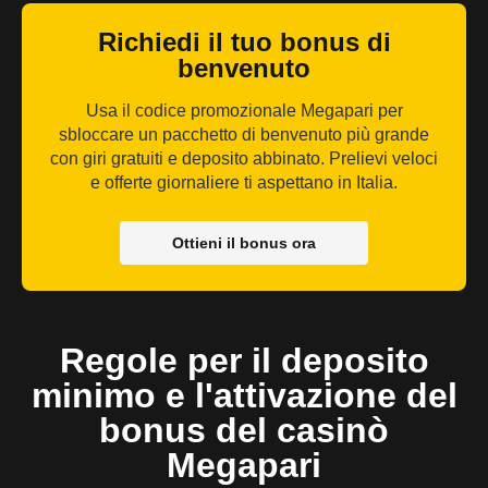
Richiedi il tuo bonus di
benvenuto
Usa il codice promozionale Megapari per
sbloccare un pacchetto di benvenuto più grande
con giri gratuiti e deposito abbinato. Prelievi veloci
e offerte giornaliere ti aspettano in Italia.
Ottieni il bonus ora
Regole per il deposito
minimo e l'attivazione del
bonus del casinò
Megapari