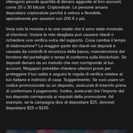
ottengono piccole quantità di denaro aggiunte al loro account,
come 20 o 30 bitcoin. Criptovalute: Le persone amano
depositare criptovalute perché è veloce e flessibile,
specialmente per sessioni con 200 € o più.
Invia solo la moneta e la rete esatte che ti sono state mostrate
al checkout. Inviare la rete sbagliata può causare ritardi o
richiedere una verifica extra del supporto. Cosa cambia il tempo
di elaborazione? La maggior parte dei ritardi nei depositi è
causata da controlli di sicurezza della banca, manutenzione del
fornitore del portafoglio o tempi di conferma sulla blockchain. Se
depositi denaro da un metodo che non corrisponde al tuo
account, Megapari potrebbe chiedere ulteriori prove per
proteggere il tuo saldo e seguire le regole di verifica relative al
tuo italiano e indirizzo di casa. Suggerimento: Se vuoi usare un
codice promozionale su un deposito, assicurati di inserirlo prima
di confermare il pagamento. Inoltre, assicurati che l'importo del
tuo deposito corrisponda ai requisiti della promozione. Ad
esempio, se la campagna dice di depositare $25, dovresti
depositare $25 o $100.