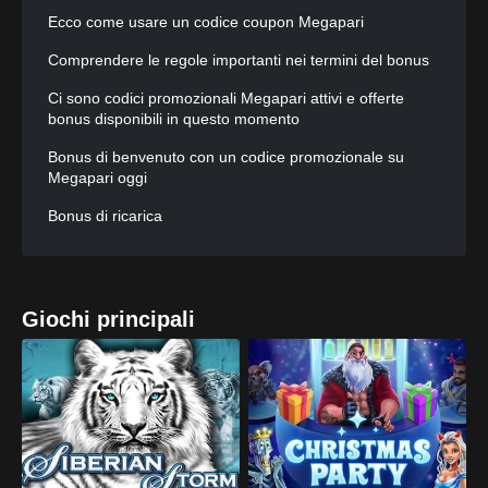
Ecco come usare un codice coupon Megapari
Comprendere le regole importanti nei termini del bonus
Ci sono codici promozionali Megapari attivi e offerte
bonus disponibili in questo momento
Bonus di benvenuto con un codice promozionale su
Megapari oggi
Bonus di ricarica
Offerte di giri gratuiti
Offerte di cashback
Giochi principali
Bonus per determinati metodi di pagamento
Come inserire il codice bonus Megapari durante la
registrazione
Termini del bonus di benvenuto
Regole per il deposito minimo e l'attivazione del bonus
del casinò Megapari