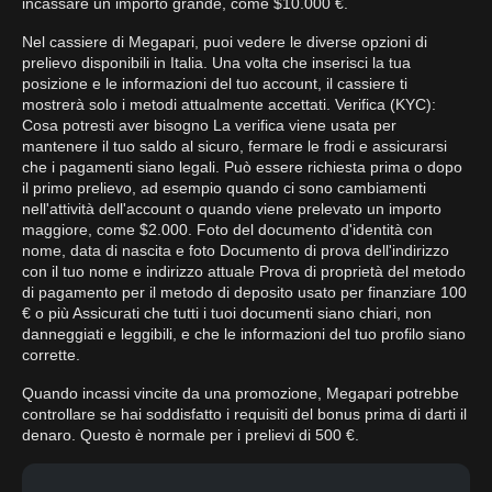
incassare un importo grande, come $10.000 €.
Nel cassiere di Megapari, puoi vedere le diverse opzioni di
prelievo disponibili in Italia. Una volta che inserisci la tua
posizione e le informazioni del tuo account, il cassiere ti
mostrerà solo i metodi attualmente accettati. Verifica (KYC):
Cosa potresti aver bisogno La verifica viene usata per
mantenere il tuo saldo al sicuro, fermare le frodi e assicurarsi
che i pagamenti siano legali. Può essere richiesta prima o dopo
il primo prelievo, ad esempio quando ci sono cambiamenti
nell'attività dell'account o quando viene prelevato un importo
maggiore, come $2.000. Foto del documento d'identità con
nome, data di nascita e foto Documento di prova dell'indirizzo
con il tuo nome e indirizzo attuale Prova di proprietà del metodo
di pagamento per il metodo di deposito usato per finanziare 100
€ o più Assicurati che tutti i tuoi documenti siano chiari, non
danneggiati e leggibili, e che le informazioni del tuo profilo siano
corrette.
Quando incassi vincite da una promozione, Megapari potrebbe
controllare se hai soddisfatto i requisiti del bonus prima di darti il
denaro. Questo è normale per i prelievi di 500 €.